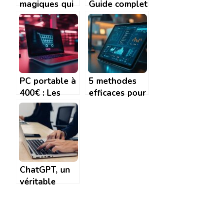
magiques qui
Guide complet
ont défini la
pour maîtriser
Saison 9 de
votre premier
Fortnite
accès à mon-
e-
college.loiret.fr
PC portable à
5 methodes
400€ : Les
efficaces pour
critères
savoir
essentiels
comment
pour ne pas
enlever le
se tromper
mode securise
sur une
tablette
ChatGPT, un
Samsung
véritable
atout pour
vous faire
gagner en