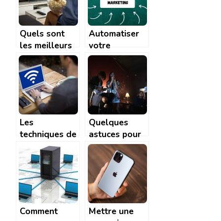
Quels sont
Automatiser
les meilleurs
votre
sites de
campagne
streaming
marketing : un
gratuit pour
procede aux
films serie ?
nombreux
avantages
Les
Quelques
techniques de
astuces pour
piratage d’un
reussir votre
wifi
soiree
karaoke
Comment
Mettre une