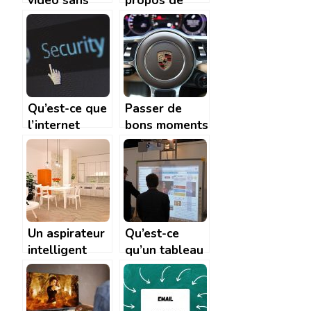
vidéo sans
propos de
être un As de
l’intelligence
la
artificielle?
programmation
Qu’est-ce que
Passer de
l’internet
bons moments
quantique?
devant son
écran
Un aspirateur
Qu’est-ce
intelligent
qu’un tableau
capabel
blanc
d’autonettoyer
interactif ?
votre maison