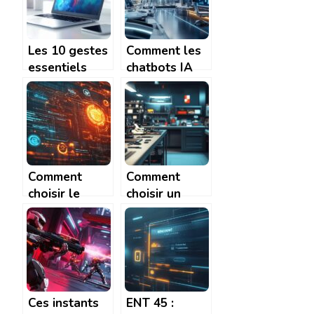
adopter
à petit prix !
Les 10 gestes
Comment les
essentiels
chatbots IA
pour maintenir
transforment
votre meilleur
l’expérience
PC portable
client et
15 pouces en
salariée
parfait état
Comment
Comment
choisir le
choisir un
meilleur
service de
chatbot pour
réparation de
optimiser
GSM fiable en
votre service
Belgique
client
Ces instants
ENT 45 :