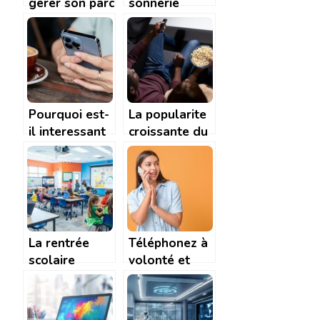
gerer son parc
sonnerie
informatique ?
personnalisée
sur iPhone,
est-ce
possible ?
Pourquoi est-
La popularite
il interessant
croissante du
d’acheter un
streaming de
iPhone 13
films en ligne
reconditionne
?
La rentrée
Téléphonez à
scolaire
volonté et
numérique :
profitez
quelles outils
d’offres
numériques
immanquables