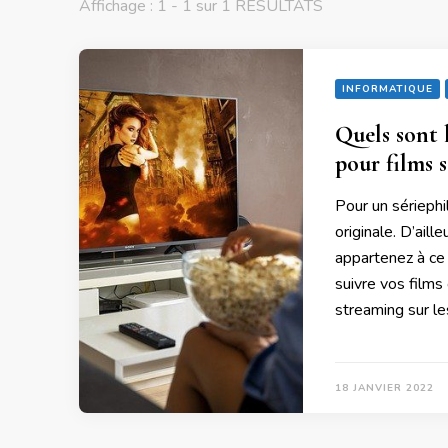
Affichage : 1 - 1 sur 1 RÉSULTATS
INFORMATIQUE
Quels sont l
pour films s
Pour un sériephil
originale. D’aill
appartenez à ce 
suivre vos films 
streaming sur le
18 JANVIER 2022