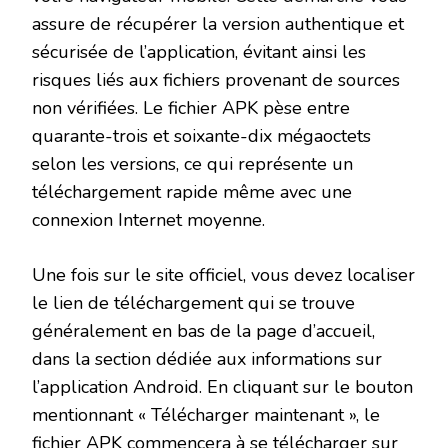
assure de récupérer la version authentique et
sécurisée de l’application, évitant ainsi les
risques liés aux fichiers provenant de sources
non vérifiées. Le fichier APK pèse entre
quarante-trois et soixante-dix mégaoctets
selon les versions, ce qui représente un
téléchargement rapide même avec une
connexion Internet moyenne.
Une fois sur le site officiel, vous devez localiser
le lien de téléchargement qui se trouve
généralement en bas de la page d’accueil,
dans la section dédiée aux informations sur
l’application Android. En cliquant sur le bouton
mentionnant « Télécharger maintenant », le
fichier APK commencera à se télécharger sur