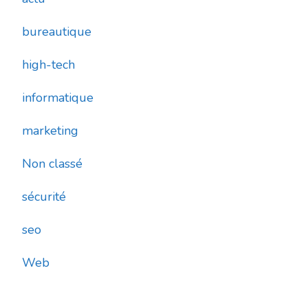
bureautique
high-tech
informatique
marketing
Non classé
sécurité
seo
Web