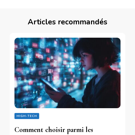
Articles recommandés
HIGH-TECH
Comment choisir parmi les