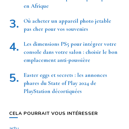
en Afrique
Où acheter un appareil photo jetable
pas cher pour vos souvenirs
Les dimensions PS5 pour intégrer votre
console dans votre salon : choisir le bon
emplacement anti-poussière
Easter eggs et secrets : les annonces
phares du State of Play 2024 de
PlayStation décortiquées
CELA POURRAIT VOUS INTÉRESSER
actu