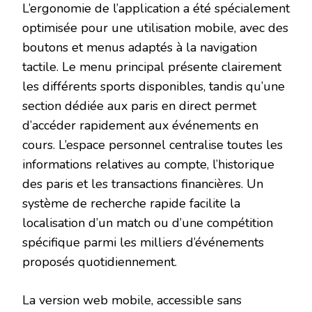
L’ergonomie de l’application a été spécialement
optimisée pour une utilisation mobile, avec des
boutons et menus adaptés à la navigation
tactile. Le menu principal présente clairement
les différents sports disponibles, tandis qu’une
section dédiée aux paris en direct permet
d’accéder rapidement aux événements en
cours. L’espace personnel centralise toutes les
informations relatives au compte, l’historique
des paris et les transactions financières. Un
système de recherche rapide facilite la
localisation d’un match ou d’une compétition
spécifique parmi les milliers d’événements
proposés quotidiennement.
La version web mobile, accessible sans