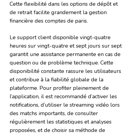
Cette flexibilité dans les options de dépôt et
de retrait facilite grandement la gestion
financière des comptes de paris.
Le support client disponible vingt-quatre
heures sur vingt-quatre et sept jours sur sept
garantit une assistance permanente en cas de
question ou de problème technique. Cette
disponibilité constante rassure les utilisateurs
et contribue à la fiabilité globale de la
plateforme. Pour profiter pleinement de
l’application, il est recommandé d’activer les
notifications, d’utiliser le streaming vidéo lors
des matchs importants, de consulter
régulièrement les statistiques et analyses
proposées, et de choisir sa méthode de