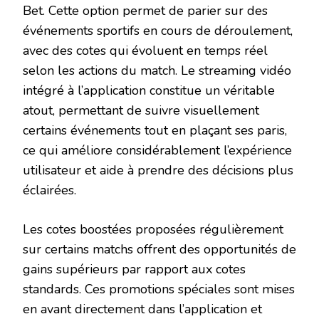
Bet. Cette option permet de parier sur des
événements sportifs en cours de déroulement,
avec des cotes qui évoluent en temps réel
selon les actions du match. Le streaming vidéo
intégré à l’application constitue un véritable
atout, permettant de suivre visuellement
certains événements tout en plaçant ses paris,
ce qui améliore considérablement l’expérience
utilisateur et aide à prendre des décisions plus
éclairées.
Les cotes boostées proposées régulièrement
sur certains matchs offrent des opportunités de
gains supérieurs par rapport aux cotes
standards. Ces promotions spéciales sont mises
en avant directement dans l’application et