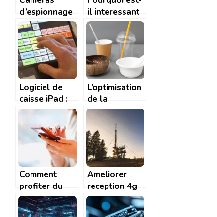
Cameras
Pourquoi est-
d’espionnage
il interessant
– que faut-il
d’acheter un
savoir a leur
iPhone 13
sujet ?
reconditionne
?
Logiciel de
L’optimisation
caisse iPad :
de la
un atout pour
tracabilite
votre
logistique
entreprise
Comment
Ameliorer
profiter du
reception 4g
meilleur du
web sur