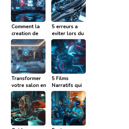
mobile ?
Comment la
5 erreurs a
creation de
eviter lors du
photo par IA
remplacement
transforme le
des lames de
monde du
rechange pour
design visuel
rasoirs
electriques :
quand et
Transformer
5 Films
comment les
votre salon en
Narratifs qui
changer ?
salle de
Prennent Vie
cinema
avec Sparkling
immersive : les
VR : Le
meilleures
Cinéma
idees de
Réinventé
domotique