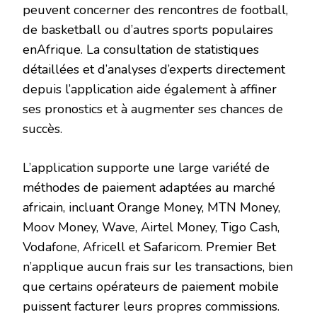
peuvent concerner des rencontres de football,
de basketball ou d’autres sports populaires
enAfrique. La consultation de statistiques
détaillées et d’analyses d’experts directement
depuis l’application aide également à affiner
ses pronostics et à augmenter ses chances de
succès.
L’application supporte une large variété de
méthodes de paiement adaptées au marché
africain, incluant Orange Money, MTN Money,
Moov Money, Wave, Airtel Money, Tigo Cash,
Vodafone, Africell et Safaricom. Premier Bet
n’applique aucun frais sur les transactions, bien
que certains opérateurs de paiement mobile
puissent facturer leurs propres commissions.