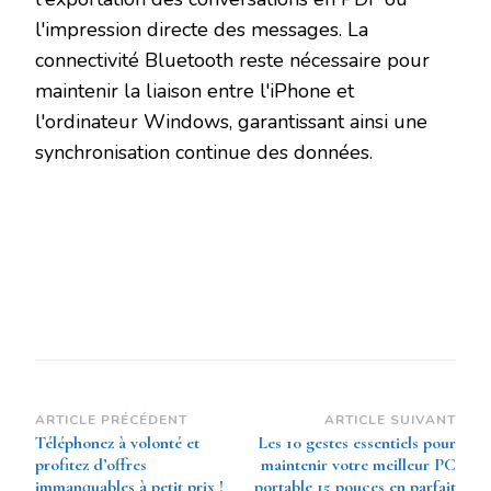
l'impression directe des messages. La
connectivité Bluetooth reste nécessaire pour
maintenir la liaison entre l'iPhone et
l'ordinateur Windows, garantissant ainsi une
synchronisation continue des données.
Navigation
ARTICLE PRÉCÉDENT
ARTICLE SUIVANT
Téléphonez à volonté et
Les 10 gestes essentiels pour
d’article
profitez d’offres
maintenir votre meilleur PC
immanquables à petit prix !
portable 15 pouces en parfait